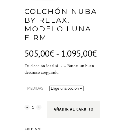
COLCHÓN NUBA
BY RELAX.
MODELO LUNA
FIRM
Rango
505,00
€
-
1.095,00
€
de
precios:
Tu elección ideal si ….. Buscas un buen
desde
descanso asegurado.
505,00€
hasta
MEDIDAS
1.095,00
AÑADIR AL CARRITO
SKU:
N/D